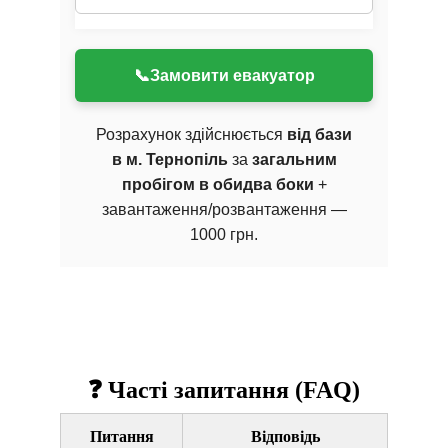
готові допомогти у випадку 
витягування з кювету чи надання 
екстреної допомоги. 