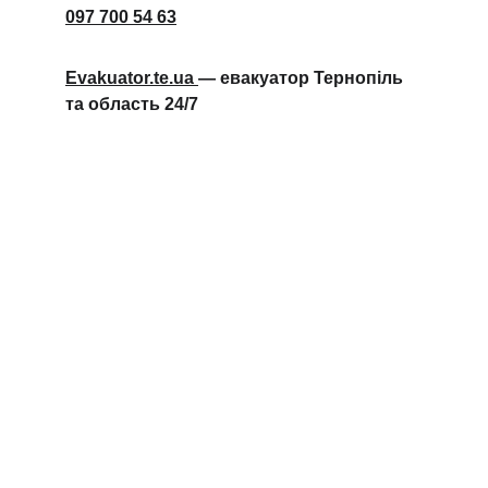
097 700 54 63
Evakuator.te.ua 
— евакуатор Тернопіль 
та область 24/7
Послуги евакуатора Тернопіль
Евакуація автомобілів Тернопіль, технічна 
допомога, працюємо  цілодобово
Контакти
info@evakuator.com
+380977005463
+380
686878450